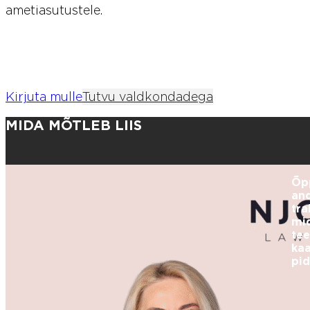
ametiasutustele.
Kirjuta mulle
Tutvu valdkondadega
MIDA MÕTLEB LIIS
Õp
an
tra
mi
te
kaa
pi