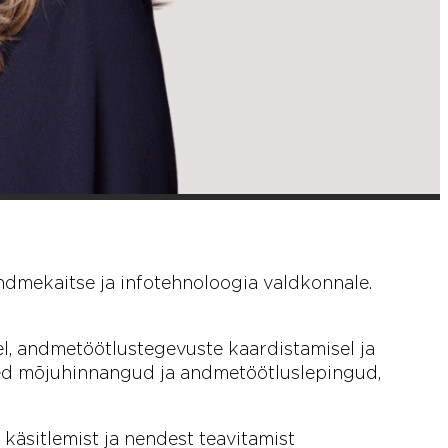
dmekaitse ja infotehnoloogia valdkonnale.
sel, andmetöötlustegevuste kaardistamisel ja
ed mõjuhinnangud ja andmetöötluslepingud,
käsitlemist ja nendest teavitamist