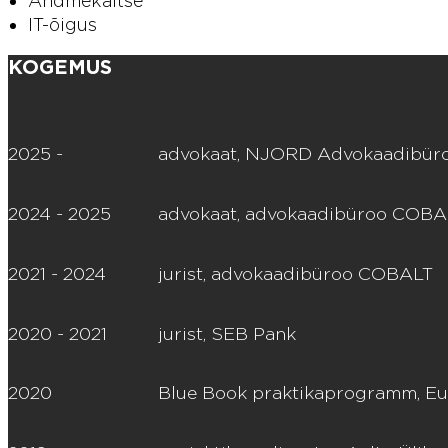
Andmekaitse
IT-õigus
KOGEMUS
2025 -
advokaat, NJORD Advokaadibür
2024 - 2025
advokaat, advokaadibüroo COBA
2021 - 2024
jurist, advokaadibüroo COBALT
2020 - 2021
jurist, SEB Pank
2020
Blue Book praktikaprogramm, E