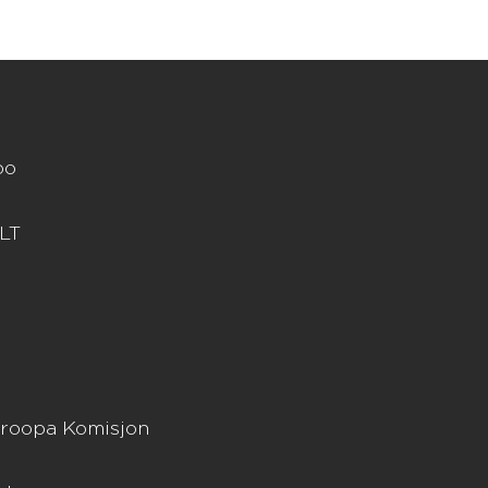
oo
LT
uroopa Komisjon