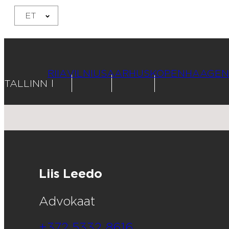
ET
RIIA
VILNIUS
AARHUS
KOPENHAAGEN
TALLINN
Liis Leedo
Advokaat
+372 5332 8616