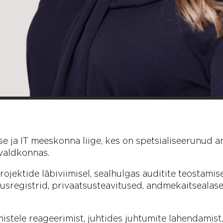
a IT meeskonna liige, kes on spetsialiseerunud an
 valdkonnas.
ojektide läbiviimisel, sealhulgas auditite teostami
usregistrid,
privaatsusteavitused
, andmekaitsealas
stele reageerimist, juhtides juhtumite lahendamist, 