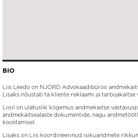
BIO
Liis Leedo on NJORD Advokaadibüroo andmekaitse j
Lisaks nõustab ta kliente reklaami ja tarbijakaitse
Liisil on ulatuslik kogemus andmekaitse vastavuspr
andmekaitsealaste dokumentide, nagu andmetöötl
koostamisel.
Lisaks on Liis koordineerinud isikuandmete rikkumi