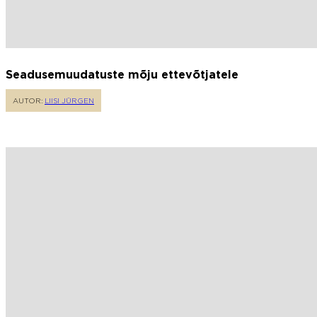
Seadusemuudatuste mõju ettevõtjatele
AUTOR:
LIISI JÜRGEN