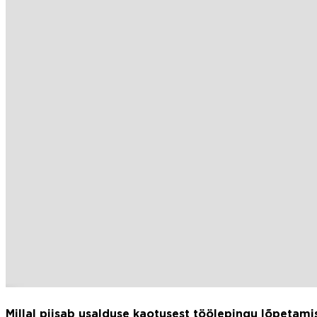
Millal piisab usalduse kaotusest töölepingu lõpetami