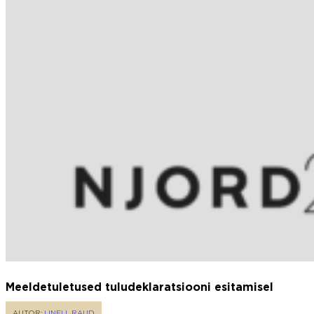
Meeldetuletused tuludeklaratsiooni esitamisel
AUTOR:
LINELL RAUD