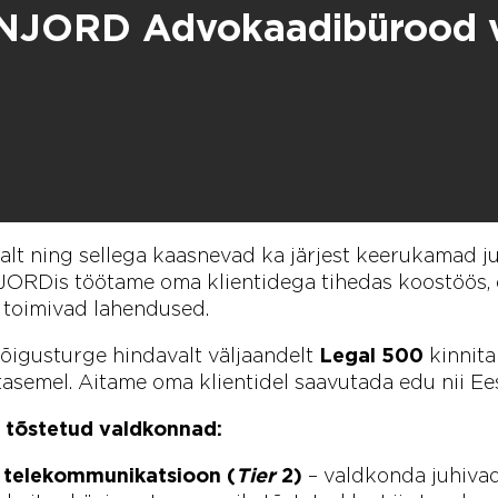
 NJORD Advokaadibürood v
t ning sellega kaasnevad ka järjest keerukamad juri
JORDis töötame oma klientidega tihedas koostöös, 
a toimivad lahendused.
 õigusturge hindavalt väljaandelt
Legal 500
kinnita
tasemel. Aitame oma klientidel saavutada edu nii Eest
e tõstetud valdkonnad:
a telekommunikatsioon (
Tier
2)
– valdkonda juhivad