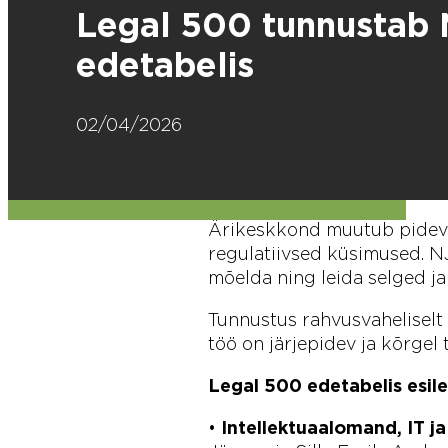
Legal 500 tunnustab
edetabelis
02/04/2026
Ärikeskkond muutub pideval
regulatiivsed küsimused. N
mõelda ning leida selged j
Tunnustus rahvusvaheliselt
töö on järjepidev ja kõrgel 
Legal 500 edetabelis esil
•
Intellektuaalomand, IT j