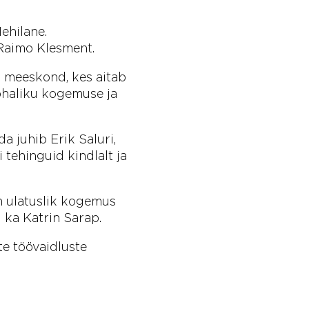
ehilane.
Raimo Klesment.
 meeskond, kes aitab
ohaliku kogemuse ja
a juhib Erik Saluri,
 tehinguid kindlalt ja
n ulatuslik kogemus
 ka Katrin Sarap.
te töövaidluste