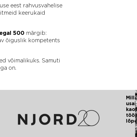
use eest rahvusvahelise
itmeid keerukaid
egal 500
märgib:
av õiguslik kompetents
sed võimalikuks. Samuti
ga on.
AUTOR:
ORDi
Mill
NJORD
gihanketiim
usal
stas
kaot
ITIS Eestit
töö
ise IT-
lõp
ke
iviimisel