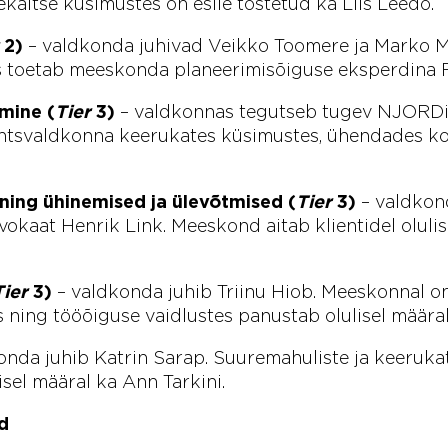
ekaitse küsimustes on esile tõstetud ka Liis Leedo.
2)
– valdkonda juhivad Veikko Toomere ja Marko M
es toetab meeskonda planeerimisõiguse eksperdina 
mine (
Tier
3)
– valdkonnas tegutseb tugev NJORDi
nantsvaldkonna keerukates küsimustes, ühendades k
 ning ühinemised ja ülevõtmised (
Tier
3)
– valdkond
okaat Henrik Link. Meeskond aitab klientidel olulisi
Tier
3)
– valdkonda juhib Triinu Hiob. Meeskonnal o
ning tööõiguse vaidlustes panustab olulisel määral
onda juhib Katrin Sarap. Suuremahuliste ja keeruka
sel määral ka Ann Tarkini.
d