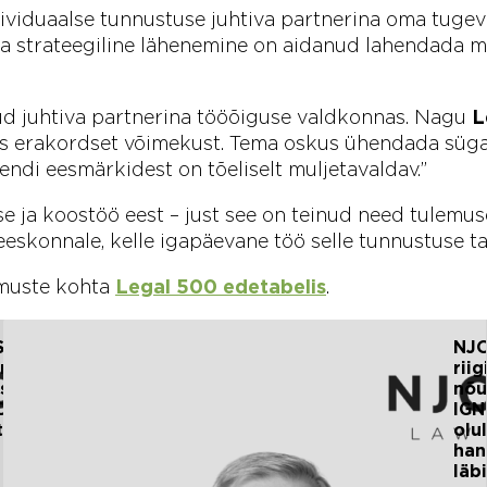
ividuaalse tunnustuse juhtiva partnerina oma tugev
a strateegiline lähenemine on aidanud lahendada m
ud juhtiva partnerina tööõiguse valdkonnas. Nagu
L
is erakordset võimekust. Tema oskus ühendada süg
ndi eesmärkidest on tõeliselt muljetavaldav.”
e ja koostöö eest – just see on teinud need tulemu
skonnale, kelle igapäevane töö selle tunnustuse ta
muste kohta
Legal 500 edetabelis
.
AUTOR:
 STARS
NJ
NJORD
nustas
rii
askord
nõu
ORDi
IGN
tiimi
olul
han
läb