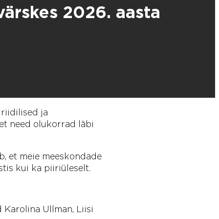
ärskes 2026. aasta
idilised ja
et need olukorrad läbi
b, et meie meeskondade
is kui ka piiriüleselt.
 Karolina Ullman, Liisi