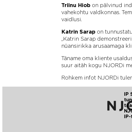
Triinu Hiob
on pälvinud ind
vahekohtu valdkonnas. Tem
vaidlusi.
Katrin Sarap
on tunnustat
„Katrin Sarap demonstreer
nüansirikka arusaamaga klie
Täname oma kliente usaldus
suur aitäh kogu NJORDi mee
Rohkem infot NJORDi tule
IP
tun
ta
NJ
IP-