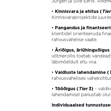
Jürgen ja Sille Eerik. Andm
•
Kinnisvara ja ehitus (
Tier
Kinnisvaraprojektide juur
•
Pangandus ja finantseeri
klientidel orienteeruda fi
rahvusvahelise vaate.
•
Äriõigus, äriühinguõigus
võtmerollis toetab vandeadv
läbimõeldult ellu viia.
•
Vaidluste lahendamine (
rahvusvahelises vahekohtus 
•
Tööõigus (
Tier
3)
– valdk
lahendamisel panustab oluli
Individuaalsed tunnustuse