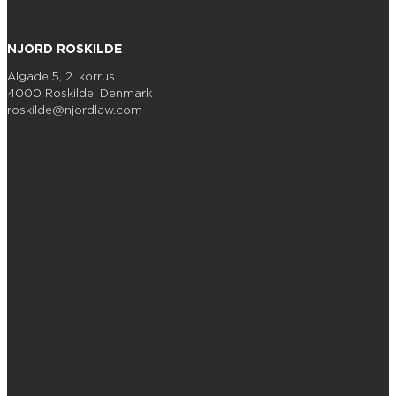
NJORD ROSKILDE
Algade 5, 2. korrus
4000 Roskilde, Denmark
roskilde@njordlaw.com