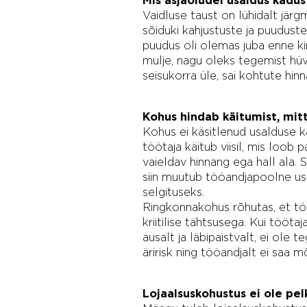
Vaidluse taust on lühidalt järg
sõiduki kahjustuste ja puuduste
puudus oli olemas juba enne kin
mulje, nagu oleks tegemist hüvi
seisukorra üle, sai kohtute hi
Kohus hindab käitumist, mit
Kohus ei käsitlenud usalduse k
töötaja käitub viisil, mis loob p
vaieldav hinnang ega hall ala. 
siin muutub tööandjapoolne us
selgituseks.
Ringkonnakohus rõhutas, et töö
kriitilise tähtsusega. Kui töö
ausalt ja läbipaistvalt, ei ole
äririsk ning tööandjalt ei saa mõi
Lojaalsuskohustus ei ole pel