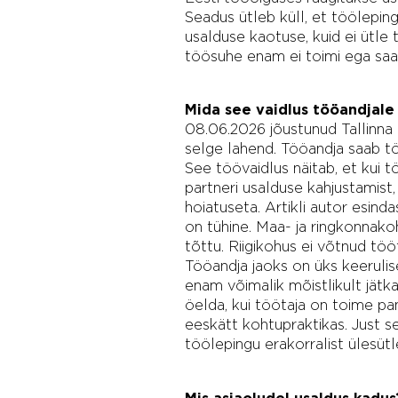
Seadus ütleb küll, et töölepin
usalduse kaotuse, kuid ei ütle 
töösuhe enam ei toimi ega saa
Mida see vaidlus tööandjale
08.06.2026 jõustunud Tallinna
selge lahend. Tööandja saab t
See töövaidlus näitab, et kui 
partneri usalduse kahjustamist,
hoiatuseta. Artikli autor esind
on tühine. Maa- ja ringkonnako
tõttu. Riigikohus ei võtnud tö
Tööandja jaoks on üks keerulise
enam võimalik mõistlikult jätka
öelda, kui töötaja on toime pan
eeskätt kohtupraktikas. Just s
töölepingu erakorralist ülesüt
Mis asjaoludel usaldus kadus