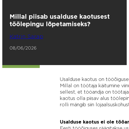
Millal piisab usalduse kaotusest
töölepingu lõpetamiseks?
Katrin Sarap
08/06/2026
Usalduse kaotus on tööõiguses t
Millal on töötaja käitumine viin
sellest, et tööandja on töötaja
kaotus olla piisav alus töölepin
rolli mängib siin lojaalsuskohus
Usalduse kaotus ei ole töö
Eesti tööõiguses räägitakse u