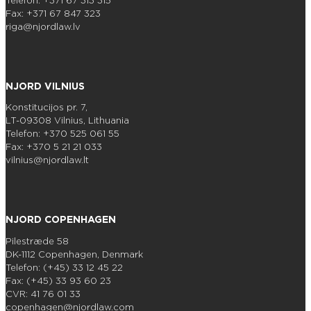
Telefon: +371 67 313 315
Fax: +371 67 847 323
riga@njordlaw.lv
NJORD VILNIUS
Konstitucijos pr. 7,
LT-09308 Vilnius, Lithuania
Telefon: +370 525 061 55
Fax: +370 5 21 21 033
vilnius@njordlaw.lt
NJORD COPENHAGEN
Pilestræde 58
DK-1112 Copenhagen, Denmark
Telefon: (+45) 33 12 45 22
Fax: (+45) 33 93 60 23
CVR: 41 76 01 33
copenhagen@njordlaw.com