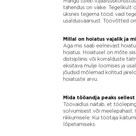
Mängu tuleb lojaalsuskohustus. 
tähendus on väike. Tegelikult 
üksnes tegema tööd, vaid tegem
usaldusväärsust. Töövõtted on õ
Millal on hoiatus vajalik ja m
Aga mis saab eelnevast hoiat
hoiatus. Hoiatusel on mõte sii
distsipliinis või korralduste tä
eksitava mulje loomises ja usa
jõudsid mõlemad kohtud järeldus
hoiatuste arvu.
Mida tööandja peaks selles
Töövaidlus näitab, et töölepin
solvumisest või meelepahast. 
rikkumisele. Kui töötaja käitum
lõpetamiseks.