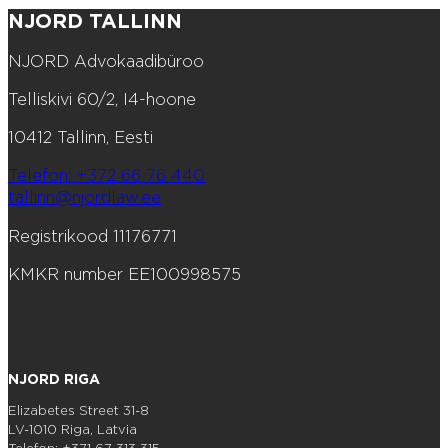
NJORD TALLINN
NJORD Advokaadibüroo
Telliskivi 60/2, I4-hoone
10412 Tallinn, Eesti
Telefon: +372 66 76 440
tallinn@njordlaw.ee
Registrikood 11176771
KMKR number EE100998575
NJORD RIGA
Elizabetes Street 31-8
LV-1010 Riga, Latvia