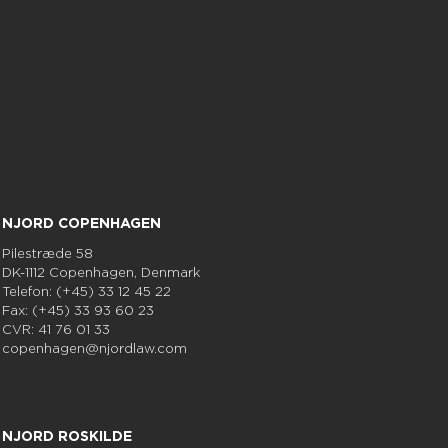
NJORD COPENHAGEN
Pilestræde 58
DK-1112 Copenhagen, Denmark
Telefon: (+45) 33 12 45 22
Fax: (+45) 33 93 60 23
CVR: 41 76 01 33
copenhagen@njordlaw.com
NJORD ROSKILDE