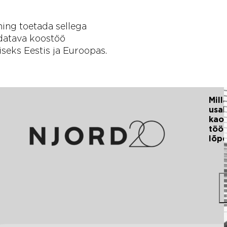
ing toetada sellega
ndatava koostöö
seks Eestis ja Euroopas.
AUTOR:
ORDi
Mill
NJORD
gihanketiim
usal
stas
kaot
ITIS Eestit
töö
ise IT-
lõp
ke
iviimisel