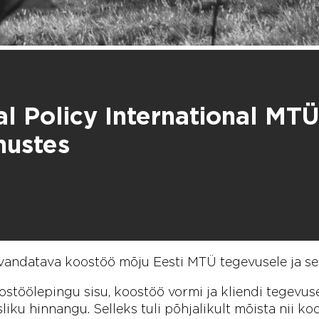
Policy International MTÜ-
mustes
andatava koostöö mõju Eesti MTÜ tegevusele ja sel
ostöölepingu sisu, koostöö vormi ja kliendi tegevu
ku hinnangu. Selleks tuli põhjalikult mõista nii koo