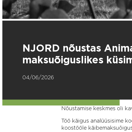
NJORD nõustas Animal 
maksuõiguslikes küsi
04/06/2026
Nõustamise keskmes oli kav
Töö käigus analüüsisime ko
koostööle käibemaksuõigusli