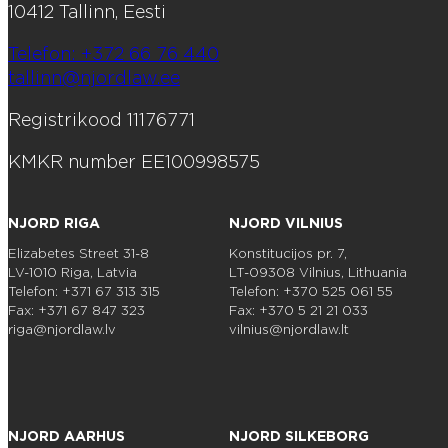
10412 Tallinn, Eesti
Telefon: +372 66 76 440
tallinn@njordlaw.ee
Registrikood 11176771
KMKR number EE100998575
NJORD RIGA
NJORD VILNIUS
Elizabetes Street 31-8
Konstitucijos pr. 7,
LV-1010 Riga, Latvia
LT-09308 Vilnius, Lithuania
Telefon: +371 67 313 315
Telefon: +370 525 061 55
Fax: +371 67 847 323
Fax: +370 5 21 21 033
riga@njordlaw.lv
vilnius@njordlaw.lt
NJORD AARHUS
NJORD SILKEBORG