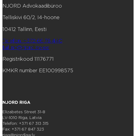
NJORD Advokaadibüroo
Telliskivi 60/2, I4-hoone
10412 Tallinn, Eesti
Telefon: +372 66 76 440
tallinn@njordlaw.ee
Registrikood 11176771
KMKR number EE100998575
NJORD RIGA
Elizabetes Street 31-8
LV-1010 Riga, Latvia
Telefon: +371 67 313 315
Fax: +371 67 847 323
riga@njordlaw.lv