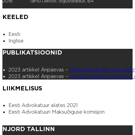
2018
Tartu Ülikool, õigusteadus, BA
KEELED
Eesti
Inglise
PUBLIKATSIOONID
2023 artikkel Äripäevas –
Maksueksperdid: miks automa
2023 artikkel Äripäevas –
Juristid: päästa end hiiliva
LIIKMELISUS
Eesti Advokatuur alates 2021
Eesti Advokatuuri Maksuõiguse komisjon
NJORD TALLINN