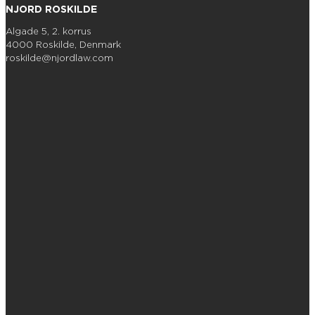
NJORD ROSKILDE
Algade 5, 2. korrus
4000 Roskilde, Denmark
roskilde@njordlaw.com