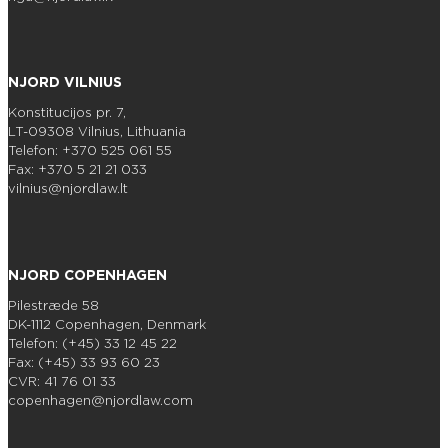
NJORD VILNIUS
Konstitucijos pr. 7,
LT-09308 Vilnius, Lithuania
Telefon: +370 525 061 55
Fax: +370 5 21 21 033
vilnius@njordlaw.lt
NJORD COPENHAGEN
Pilestræde 58
DK-1112 Copenhagen, Denmark
Telefon: (+45) 33 12 45 22
Fax: (+45) 33 93 60 23
CVR: 41 76 01 33
copenhagen@njordlaw.com