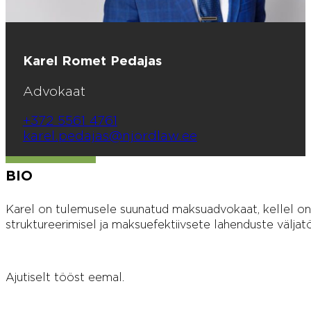
Karel Romet Pedajas
Advokaat
+372 5561 4761
karel.pedajas@njordlaw.ee
BIO
Karel on tulemusele suunatud maksuadvokaat, kellel on
struktureerimisel ja maksuefektiivsete lahenduste väljat
Ajutiselt tööst eemal.