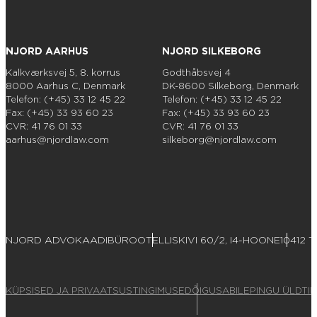
NJORD AARHUS
NJORD SILKEBORG
Kalkværksvej 5, 8. korrus
Godthåbsvej 4
8000 Aarhus C, Denmark
DK-8600 Silkeborg, Denmark
Telefon: (+45) 33 12 45 22
Telefon: (+45) 33 12 45 22
Fax: (+45) 33 93 60 23
Fax: (+45) 33 93 60 23
CVR: 41 76 01 33
CVR: 41 76 01 33
aarhus@njordlaw.com
silkeborg@njordlaw.com
NJORD ADVOKAADIBÜROO
TELLISKIVI 60/2, I4-HOONE
10412 T
KÜPSISED JA PRIVAATSUSTINGIMUSED
ÕIGUSABILEPINGU ÜLDTI