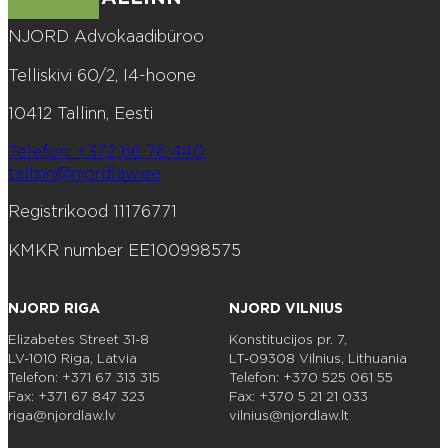
NJORD Advokaadibüroo
Telliskivi 60/2, I4-hoone
10412 Tallinn, Eesti
Telefon: +372 66 76 440
tallinn@njordlaw.ee
Registrikood 11176771
KMKR number EE100998575
NJORD RIGA
NJORD VILNIUS
Elizabetes Street 31-8
Konstitucijos pr. 7,
LV-1010 Riga, Latvia
LT-09308 Vilnius, Lithuania
Telefon: +371 67 313 315
Telefon: +370 525 061 55
Fax: +371 67 847 323
Fax: +370 5 21 21 033
riga@njordlaw.lv
vilnius@njordlaw.lt