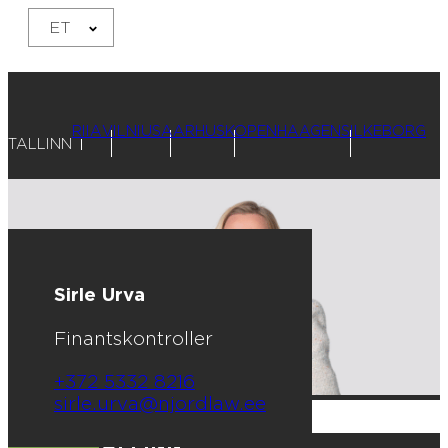
ET
RIIA
VILNIUS
AARHUS
KOPENHAAGEN
SILKEBORG
TALLINN
Sirle Urva
Finantskontroller
+372 5332 8216
sirle.urva@njordlaw.ee
NJORD TALLINN