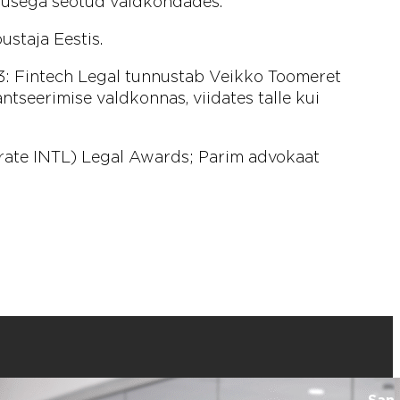
igusega seotud valdkondades.
staja Eestis.
3: Fintech Legal tunnustab Veikko Toomeret
ntseerimise valdkonnas, viidates talle kui
rate INTL) Legal Awards; Parim advokaat