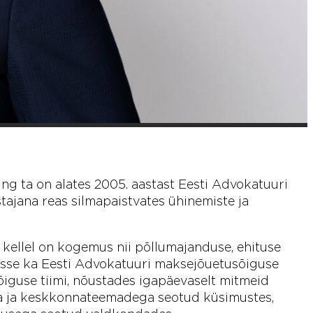
ng ta on alates 2005. aastast Eesti Advokatuuri
tajana reas silmapaistvates ühinemiste ja
kellel on kogemus nii põllumajanduse, ehituse
usse ka Eesti Advokatuuri maksejõuetusõiguse
iguse tiimi, nõustades igapäevaselt mitmeid
vara ja keskkonnateemadega seotud küsimustes,