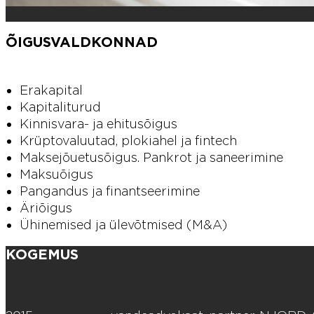
ÕIGUSVALDKONNAD
Erakapital
Kapitaliturud
Kinnisvara- ja ehitusõigus
Krüptovaluutad, plokiahel ja fintech
Maksejõuetusõigus. Pankrot ja saneerimine
Maksuõigus
Pangandus ja finantseerimine
Äriõigus
Ühinemised ja ülevõtmised (M&A)
KOGEMUS