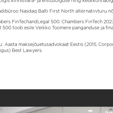
kõigis kinnisvara- ja ehitusõiguse ning keskkonnaõ
büroo Nasdaq Balti First North alternatiivturu nõu
bers FinTech and Legal 500. Chambers FinTech 202
al 500 toob esile Veikko Toomere panganduse ja fina
: Aasta maksejõuetusadvokaat Eestis (2015, Corpo
igus) Best Lawyers.