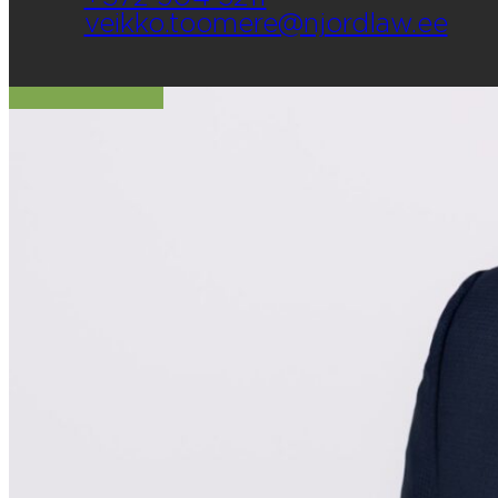
veikko.toomere@njordlaw.ee