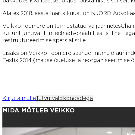
pakkudes kvaliteetset õigusnõustamist sisuliselt 
Alates 2018. aasta märtsikuust on NJORD Advokaadi
Veikko Toomere on tunnustatud väljaannetes Cham
kui üht juhtivat FinTech advokaati Eestis. The Leg
restruktureerimise spetsialistile.
Lisaks on Veikko Toomere saanud mitmeid auhindu
Eestis 2014 (maksejõuetuse ja reorganiseerimise õ
Kirjuta mulle
Tutvu valdkondadega
MIDA MÕTLEB VEIKKO