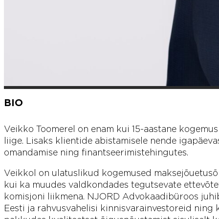
BIO
Veikko Toomerel on enam kui 15-aastane kogemus Ee
liige. Lisaks klientide abistamisele nende igapäe
omandamise ning finantseerimistehingutes.
Veikkol on ulatuslikud kogemused maksejõuetusõig
kui ka muudes valdkondades tegutsevate ettevõte
komisjoni liikmena. NJORD Advokaadibüroos juhib 
Eesti ja rahvusvahelisi kinnisvarainvestoreid nin