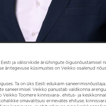
sti ja välisriikide äriühingute õigusnõustamisel ni
vase äritegevuse küsimustes on Veikko osalenud nõus
uses. Ta on üks Eesti edukaim saneerimisnõustaja, 
te saneerimisel. Veikko panustab valdkonna areng
Veikko Toomere kinnisvara-, ehitus- ja keskkonnaõ
g kohalikke omavalitsusi erinevates ehituse, kinnis