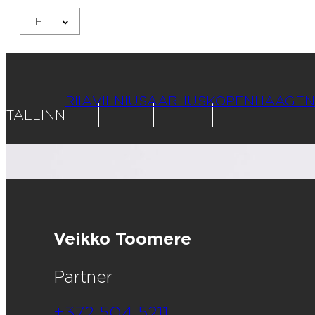
ET
RIIA
VILNIUS
AARHUS
KOPENHAAGEN
TALLINN
Veikko Toomere
Partner
+372 504 5211