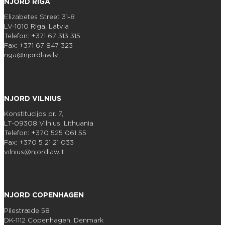
NJORD RIGA
Elizabetes Street 31-8
LV-1010 Riga, Latvia
Telefon: +371 67 313 315
Fax: +371 67 847 323
riga@njordlaw.lv
NJORD VILNIUS
Konstitucijos pr. 7,
LT-09308 Vilnius, Lithuania
Telefon: +370 525 061 55
Fax: +370 5 21 21 033
vilnius@njordlaw.lt
NJORD COPENHAGEN
Pilestræde 58
DK-1112 Copenhagen, Denmark