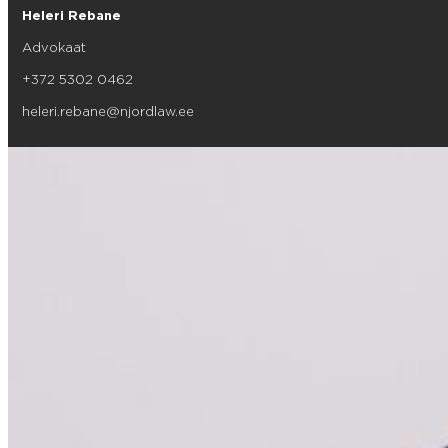
Heleri Rebane
Advokaat
+372 5302 0462
heleri.rebane@njordlaw.ee