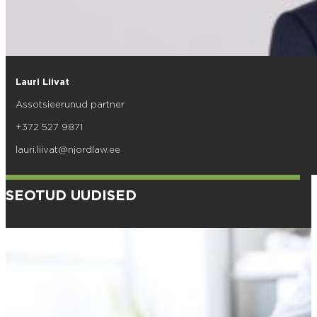
Lauri Liivat
Assotsieerunud partner
+372 527 9871
lauri.liivat@njordlaw.ee
SEOTUD UUDISED