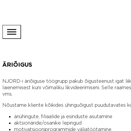
ÄRIÕIGUS
NJORD-i äriõiguse töögrupp pakub õigusteenust igat liiki 
laienemisest kuni võimaliku likvideerimiseni. Selle raa
vms.
Nõustame kliente kõikides ühinguõigust puudutavates kü
äriühingute, filiaalide ja esinduste asutamine
aktsionäride/osanike lepingud
motivatsiooniprogrammide väljatöötamine