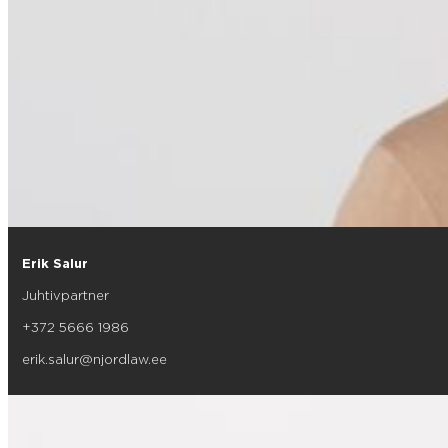
Erik Salur
Juhtivpartner
+372 5666 1986
erik.salur@njordlaw.ee