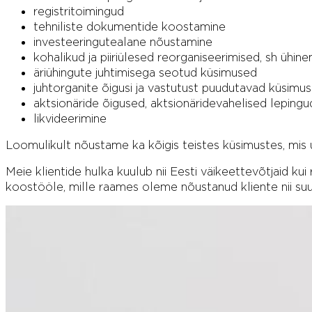
registritoimingud
tehniliste dokumentide koostamine
investeeringutealane nõustamine
kohalikud ja piiriülesed reorganiseerimised, sh üh
äriühingute juhtimisega seotud küsimused
juhtorganite õigusi ja vastutust puudutavad küsimus
aktsionäride õigused, aktsionäridevahelised lepingu
likvideerimine
Loomulikult nõustame ka kõigis teistes küsimustes, mis
Meie klientide hulka kuulub nii Eesti väikeettevõtjaid ku
koostööle, mille raames oleme nõustanud kliente nii suu