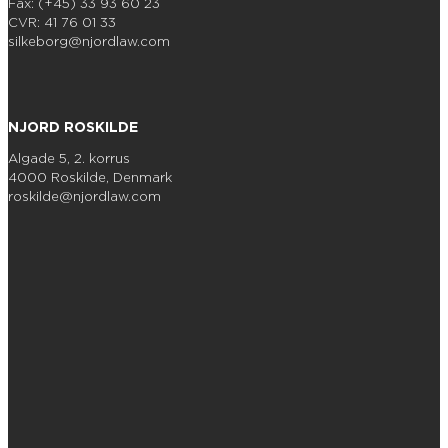
Fax: (+45) 33 93 60 23
CVR: 41 76 01 33
silkeborg@njordlaw.com
NJORD ROSKILDE
Algade 5, 2. korrus
4000 Roskilde, Denmark
roskilde@njordlaw.com