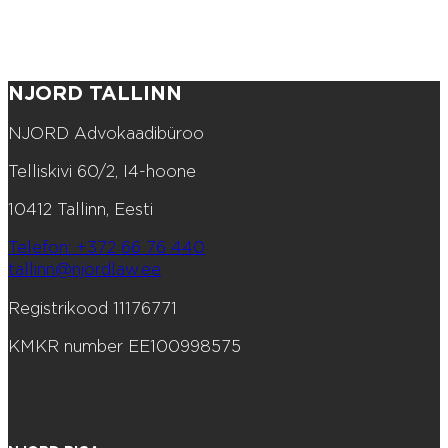
NJORD TALLINN
NJORD Advokaadibüroo
Telliskivi 60/2, I4-hoone
10412 Tallinn, Eesti
Telefon: +372 66 76 440
tallinn@njordlaw.ee
Registrikood 11176771
KMKR number EE100998575