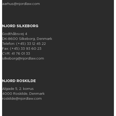
aarhus@njordlaw.com
NJORD SILKEBORG
Godthåbsvej 4
DK-8600 Silkeborg, Denmark
Telefon: (+45) 33 12 45 22
Fax: (+45) 33 93 60 23
CVR: 41 76 01 33
silkeborg@njordlaw.com
NJORD ROSKILDE
Algade 5, 2. korrus
4000 Roskilde, Denmark
roskilde@njordlaw.com