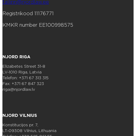
tallinn@njordlaw.ee
Registrikood 11176771
KMKR number EE100998575
NJORD RIGA
Elizabetes Street 31-8
LV-1010 Riga, Latvia
Telefon: +371 67 313 315
Fax: +371 67 847 323
riga@njordlaw.lv
NJORD VILNIUS
Konstitucijos pr. 7,
LT-09308 Vilnius, Lithuania