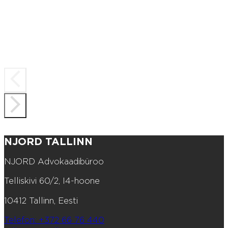
NJORD TALLINN
NJORD Advokaadibüroo
Telliskivi 60/2, I4-hoone
10412 Tallinn, Eesti
Telefon: +372 66 76 440