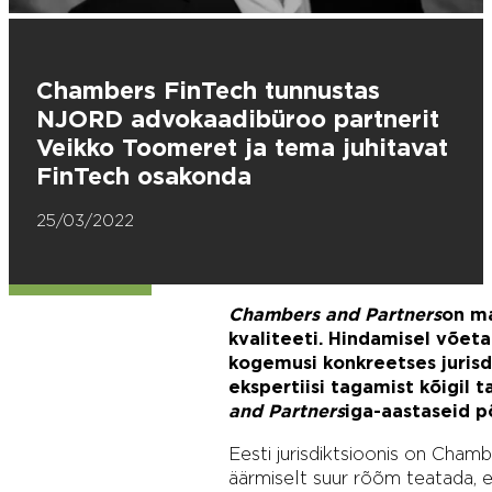
Chambers FinTech tunnustas
NJORD advokaadibüroo partnerit
Veikko Toomeret ja tema juhitavat
FinTech osakonda
25/03/2022
Chambers and Partners
on ma
kvaliteeti. Hindamisel võetak
kogemusi konkreetses jurisdi
ekspertiisi tagamist kõigil 
and Partners
iga-aastaseid põ
Eesti jurisdiktsioonis on Cha
äärmiselt suur rõõm teatada,