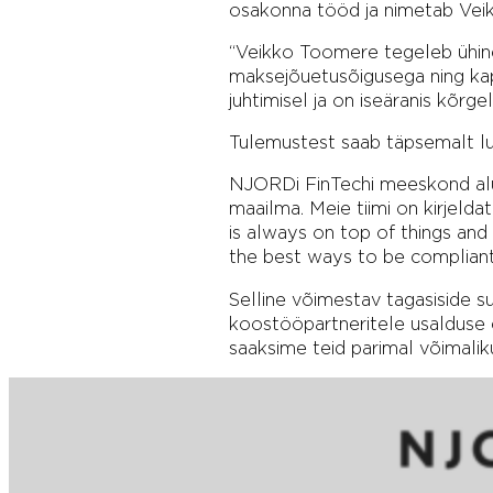
osakonna tööd ja nimetab Veik
“Veikko Toomere tegeleb ühine
maksejõuetusõigusega ning kap
juhtimisel ja on iseäranis kõr
Tulemustest saab täpsemalt 
NJORDi FinTechi meeskond alust
maailma. Meie tiimi on kirjel
is always on top of things and
the best ways to be compliant
Selline võimestav tagasiside su
koostööpartneritele usalduse e
saaksime teid parimal võimalikul