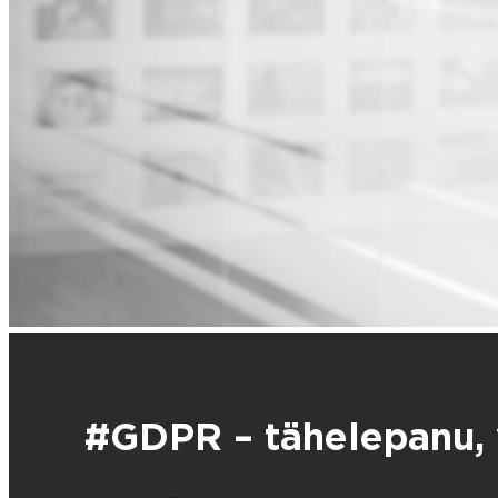
#GDPR – tähelepanu, v