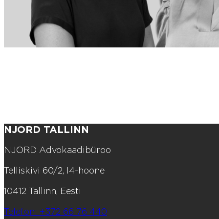
NJORD TALLINN
NJORD Advokaadibüroo
Telliskivi 60/2, I4-hoone
10412 Tallinn, Eesti
Telefon: +372 66 76 440