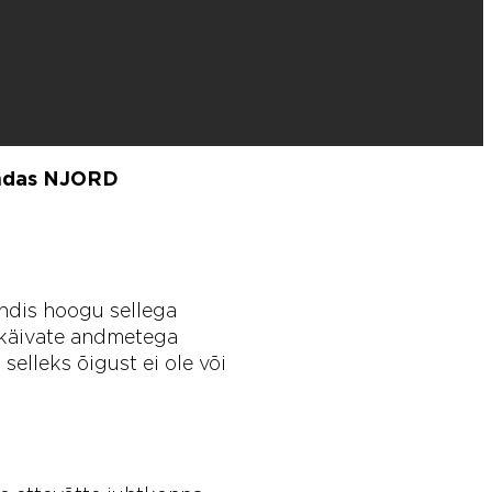
endas NJORD
andis hoogu sellega
a käivate andmetega
 selleks õigust ei ole või