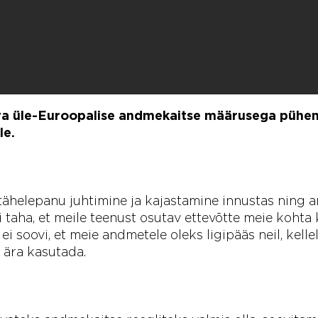
uva üle-Euroopalise andmekaitse määrusega püh
le.
tähelepanu juhtimine ja kajastamine innustas ning 
i taha, et meile teenust osutav ettevõtte meie koht
i soovi, et meie andmetele oleks ligipääs neil, kellel
 ära kasutada.