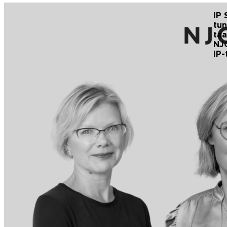
IP
tun
ta
NJ
IP-