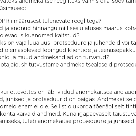
tuvateks andmekaitse reegliteks valmis olla, soovita
küsimused:
PR’i määrusest tulenevate reeglitega?
 ja andnud hinnangu millises ulatuses määrus koha
s olevad isikuandmed kaitstud?
s on vaja luua uusi protseduure ja juhendeid või 
d olemasolevad lepingud klientide ja teenusepakku
efonid ja muud andmekandjad on turvatud?
öötajaid, sh tutvustame andmekaitsealaseid protsed
, kui ettevõttes on läbi viidud andmekaitsealane audi
, juhised ja protseduurid on paigas. Andmekaitse 
ndmeid enam ei ole. Sellist olukorda tõenäoliselt tihti 
te kohta käivaid andmeid. Kuna igapäevaselt täiustuv
miseks, tuleb andmekaitse protseduure ja juhiseid a