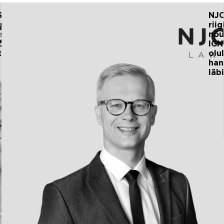
AUTOR:
 STARS
NJ
NJORD
nustas
rii
askord
nõu
ORDi
IGN
tiimi
olul
han
läb