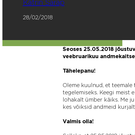
Katrin Sarap
28/02/2018
Seoses 25.05.2018 jõust
veebruarikuu andmekaitse
Tähelepanu!
Oleme kuulnud, et teemale 
tegelemiseks. Keegi meist e
lohakalt ümber käiks. Me ju e
kes võiksid andmeid kurjalt
Valmis olla!