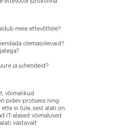
me ettevõtte juhtkonna
ldub meie ettevõttele?
täiendada olemasolevaid?
jatega?
uure ja juhendeid?
t, võimalikud
on pidev protsess ning
ette ei tule, sest alati on
ad IT-alased võimalused
lati vastavalt