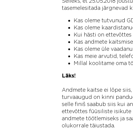
Selleks, et 25.05.2018 jõus
tasemel esitada järgnevad 
Kas oleme tutvunud GD
Kas oleme kaardistanud
Kui hästi on ettevõtte
Kas andmete kaitsmisek
Kas oleme üle vaadanu
Kas meie arvutid, tel
Millal koolitame oma t
Läks!
Andmete kaitse ei lõpe siis
turvaaugud on kinni pandud
selle finiš saabub siis kui a
ettevõttes füüsiliste isiku
andmete töötlemiseks ja saa
olukorrale täiustada.