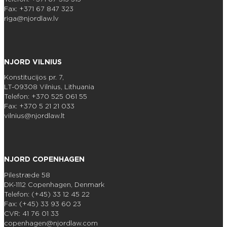
Fax: +371 67 847 323
riga@njordlaw.lv
NJORD VILNIUS
Konstitucijos pr. 7,
LT-09308 Vilnius, Lithuania
Telefon: +370 525 061 55
Fax: +370 5 21 21 033
vilnius@njordlaw.lt
NJORD COPENHAGEN
Pilestræde 58
DK-1112 Copenhagen, Denmark
Telefon: (+45) 33 12 45 22
Fax: (+45) 33 93 60 23
CVR: 41 76 01 33
copenhagen@njordlaw.com