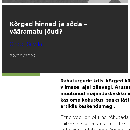
Kõrged hinnad ja sõda –
vääramatu jõud?
Grete Savila
22/09/2022
Rahaturgude kriis, kõrged k
viimasel ajal päevagi. Arusa
muutunud majanduskeskkonna
kas oma kohustusi saaks jät
artiklis keskendumegi.
Enne veel on oluline rõhutada,
täitmiseks kohustuslikud. Teis