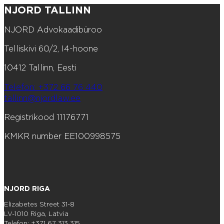
NJORD TALLINN
NJORD Advokaadibüroo
Telliskivi 60/2, I4-hoone
10412 Tallinn, Eesti
Telefon: +372 66 76 440
tallinn@njordlaw.ee
Registrikood 11176771
KMKR number EE100998575
NJORD RIGA
Elizabetes Street 31-8
LV-1010 Riga, Latvia
Telefon: +371 67 313 315