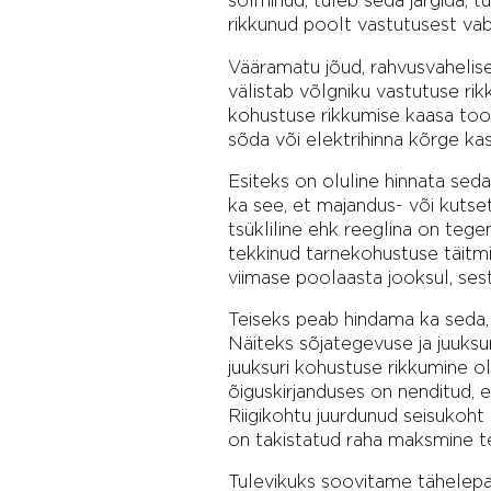
sõlminud, tuleb seda järgida, t
rikkunud poolt vastutusest vab
Vääramatu jõud, rahvusvahelis
välistab võlgniku vastutuse ri
kohustuse rikkumise kaasa toon
sõda või elektrihinna kõrge ka
Esiteks on oluline hinnata sed
ka see, et majandus- või kuts
tsükliline ehk reeglina on tegem
tekkinud tarnekohustuse täitmin
viimase poolaasta jooksul, ses
Teiseks peab hindama ka seda, 
Näiteks sõjategevuse ja juuksu
juuksuri kohustuse rikkumine o
õiguskirjanduses on nenditud, e
Riigikohtu juurdunud seisukoht 
on takistatud raha maksmine te
Tulevikuks soovitame tähelepan