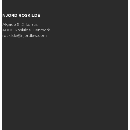
NJORD ROSKILDE
Algade 5, 2. korrus
4000 Roskilde, Denmark
roskilde@njordlaw.com