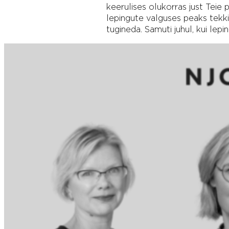
keerulises olukorras just Teie
lepingute valguses peaks tekki
tugineda. Samuti juhul, kui lep