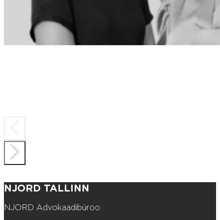
NJORD TALLINN
NJORD Advokaadibüroo