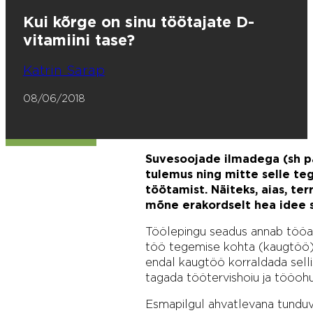
Kui kõrge on sinu töötajate D-
vitamiini tase?
Katrin Sarap
08/06/2018
Suvesoojade ilmadega (sh pä
tulemus ning mitte selle te
töötamist. Näiteks, aias, te
mõne erakordselt hea idee s
Töölepingu seadus annab tööan
töö tegemise kohta (kaugtöö).
endal kaugtöö korraldada selli
tagada töötervishoiu ja tööohu
Esmapilgul ahvatlevana tunduv