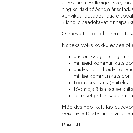
arvestama. Eelkõige riske, mi
ning ka riski tööandja ärisalad
kohvikus laotades lauale tööala
kliendile saadetavat hinnapakku
Olenevalt töö iseloomust, tas
Näiteks võiks kokkuleppes olla
kus on kaugtöö tegemine l
milliseid kommunikatsioo
kuidas tuleb hoida tööand
millise kommunikatsiooni 
tööajaarvestus (näiteks t
tööandja ärisaladuse kait
ja ilmselgelt ei saa unus
Mõeldes hoolikalt läbi suvekon
rääkimata D vitamiini manusta
Päikest!