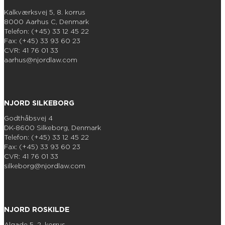
Kalkværksvej 5, 8. korrus
8000 Aarhus C, Denmark
Telefon: (+45) 33 12 45 22
Fax: (+45) 33 93 60 23
CVR: 41 76 01 33
aarhus@njordlaw.com
NJORD SILKEBORG
Godthåbsvej 4
DK-8600 Silkeborg, Denmark
Telefon: (+45) 33 12 45 22
Fax: (+45) 33 93 60 23
CVR: 41 76 01 33
silkeborg@njordlaw.com
NJORD ROSKILDE
Algade 5, 2. korrus