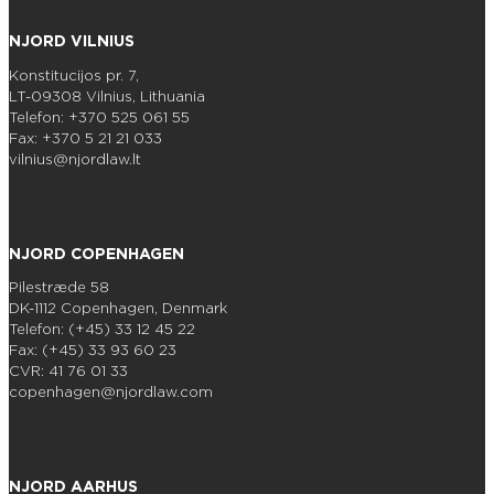
NJORD VILNIUS
Konstitucijos pr. 7,
LT-09308 Vilnius, Lithuania
Telefon: +370 525 061 55
Fax: +370 5 21 21 033
vilnius@njordlaw.lt
NJORD COPENHAGEN
Pilestræde 58
DK-1112 Copenhagen, Denmark
Telefon: (+45) 33 12 45 22
Fax: (+45) 33 93 60 23
CVR: 41 76 01 33
copenhagen@njordlaw.com
NJORD AARHUS