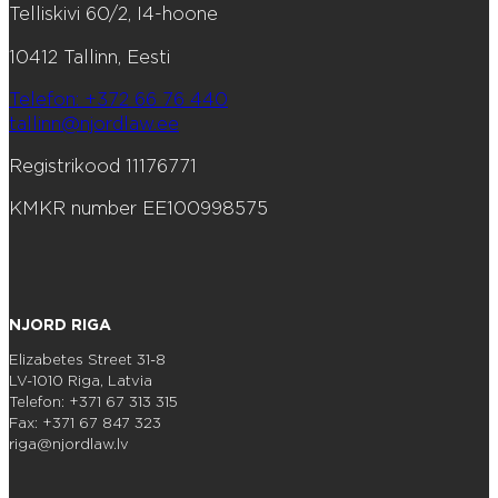
Telliskivi 60/2, I4-hoone
10412 Tallinn, Eesti
Telefon: +372 66 76 440
tallinn@njordlaw.ee
Registrikood 11176771
KMKR number EE100998575
NJORD RIGA
Elizabetes Street 31-8
LV-1010 Riga, Latvia
Telefon: +371 67 313 315
Fax: +371 67 847 323
riga@njordlaw.lv