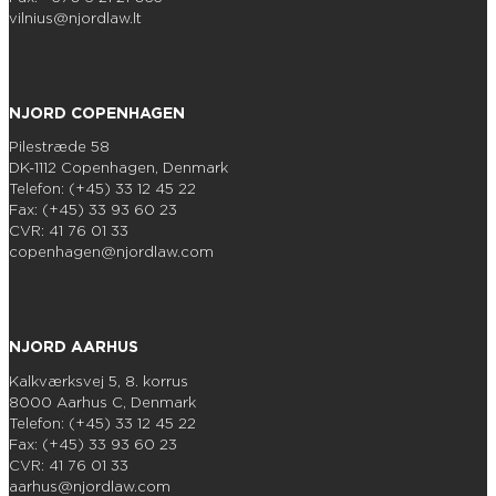
vilnius@njordlaw.lt
NJORD COPENHAGEN
Pilestræde 58
DK-1112 Copenhagen, Denmark
Telefon: (+45) 33 12 45 22
Fax: (+45) 33 93 60 23
CVR: 41 76 01 33
copenhagen@njordlaw.com
NJORD AARHUS
Kalkværksvej 5, 8. korrus
8000 Aarhus C, Denmark
Telefon: (+45) 33 12 45 22
Fax: (+45) 33 93 60 23
CVR: 41 76 01 33
aarhus@njordlaw.com