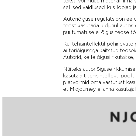
teksti või muud materjali ilma
sellised vaidlused, kus loojad
Autoriõiguse regulatsioon eelda
teost kasutada üldjuhul autori 
puutumatusele, õigus teose töö
Kui tehisintellektil põhinevat
autoriõigusega kaitstud teosei
Autorid, kelle õigusi rikutakse
Näiteks autoriõiguse rikkumise 
kasutajalt tehisintellekti pool
platvormid oma vastutust kasut
et Midjourney ei anna kasutajale