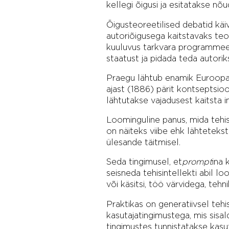
kellegi õigusi ja esitatakse nõu
Õigusteoreetilised debatid käiv
autoriõigusega kaitstavaks teo
kuuluvus tarkvara programmeerij
staatust ja pidada teda autorik
Praegu lähtub enamik Euroopa ri
ajast (1886) pärit kontseptsioon
lähtutakse vajadusest kaitsta i
Loominguline panus, mida tehisi
on näiteks viibe ehk lähtetekst
ülesande täitmisel.
Seda tingimusel, et
prompt
ina 
seisneda tehisintellekti abil l
või käsitsi, töö värvidega, teh
Praktikas on generatiivsel teh
kasutajatingimustega, mis sisa
tingimustes tunnistatakse kasut