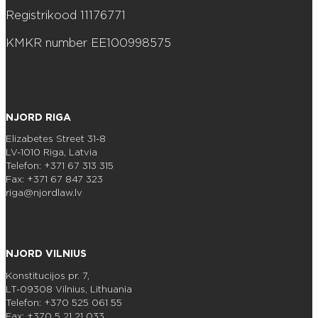
Registrikood 11176771
KMKR number EE100998575
NJORD RIGA
Elizabetes Street 31-8
LV-1010 Riga, Latvia
Telefon: +371 67 313 315
Fax: +371 67 847 323
riga@njordlaw.lv
NJORD VILNIUS
Konstitucijos pr. 7,
LT-09308 Vilnius, Lithuania
Telefon: +370 525 061 55
Fax: +370 5 21 21 033