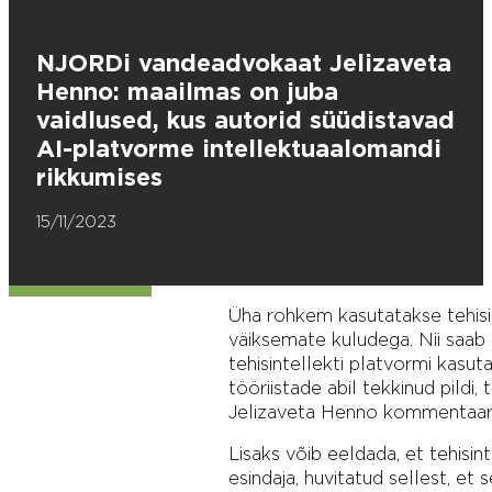
NJORDi vandeadvokaat Jelizaveta
Henno: maailmas on juba
vaidlused, kus autorid süüdistavad
AI-platvorme intellektuaalomandi
rikkumises
15/11/2023
Üha rohkem kasutatakse tehisint
väiksemate kuludega. Nii saab 
tehisintellekti platvormi kasuta
tööriistade abil tekkinud pildi
Jelizaveta Henno kommentaar
Lisaks võib eeldada, et tehisin
esindaja, huvitatud sellest, et