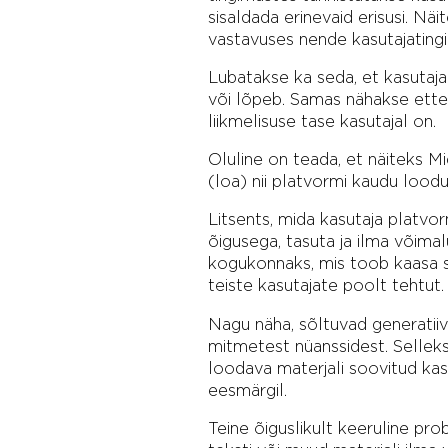
sisaldada erinevaid erisusi. Nä
vastavuses nende kasutajating
Lubatakse ka seda, et kasutaja 
või lõpeb. Samas nähakse ette e
liikmelisuse tase kasutajal on.
Oluline on teada, et näiteks M
(loa) nii platvormi kaudu loodu
Litsents, mida kasutaja platvor
õigusega, tasuta ja ilma võima
kogukonnaks, mis toob kaasa s
teiste kasutajate poolt tehtut. 
Nagu näha, sõltuvad generatiiv
mitmetest nüanssidest. Selleks
loodava materjali soovitud kasut
eesmärgil.
Teine õiguslikult keeruline pro