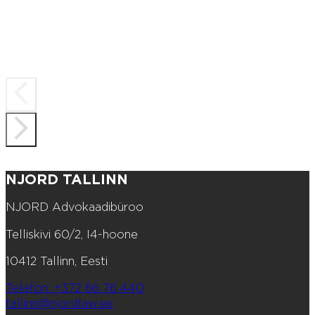
NJORD TALLINN
NJORD Advokaadibüroo
Telliskivi 60/2, I4-hoone
10412 Tallinn, Eesti
Telefon: +372 66 76 440
tallinn@njordlaw.ee