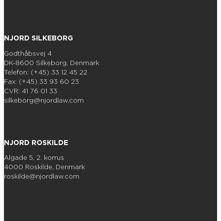
NJORD SILKEBORG
Godthåbsvej 4
DK-8600 Silkeborg, Denmark
Telefon: (+45) 33 12 45 22
Fax: (+45) 33 93 60 23
CVR: 41 76 01 33
silkeborg@njordlaw.com
NJORD ROSKILDE
Algade 5, 2. korrus
4000 Roskilde, Denmark
roskilde@njordlaw.com