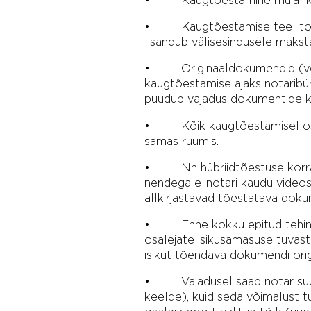
• Kaugtõestamise teel toimin
lisandub välisesindusele maksta
• Originaaldokumendid (voliki
kaugtõestamise ajaks notaribür
puudub vajadus dokumentide kul
• Kõik kaugtõestamisel osaleja
samas ruumis.
• Nn hübriidtõestuse korral v
nendega e-notari kaudu videosil
allkirjastavad tõestatava doku
• Enne kokkulepitud tehingut 
osalejate isikusamasuse tuvast
isikut tõendava dokumendi origi
• Vajadusel saab notar suulis
keelde), kuid seda võimalust t