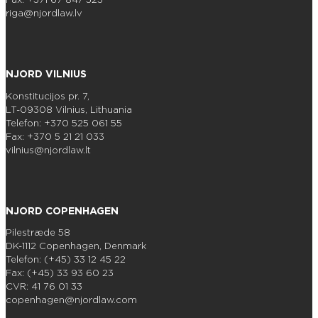
riga@njordlaw.lv
NJORD VILNIUS
Konstitucijos pr. 7,
LT-09308 Vilnius, Lithuania
Telefon: +370 525 061 55
Fax: +370 5 21 21 033
vilnius@njordlaw.lt
NJORD COPENHAGEN
Pilestræde 58
DK-1112 Copenhagen, Denmark
Telefon: (+45) 33 12 45 22
Fax: (+45) 33 93 60 23
CVR: 41 76 01 33
copenhagen@njordlaw.com