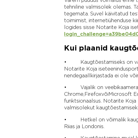
Varem puudus võimalus enne te
tehniline valmisolek olemas. Ta
tegemata. Suvel käivitatud tes
toimimist, internetiühenduse ki
logides sisse Notarite Koja i
login_challenge=a39be04
Kui plaanid kaugtõ
• Kaugtõestamiseks on vajalik E
Notarite Koja iseteenindusporta
nendega allkirjastada ei ole või
• Vajalik on veebikaamera ja
Chrome, Firefox või Microsoft E
funktsionaalsus. Notarite Koja
valmisolekut kaugtõestamisek
• Hetkel on võimalik kaugtõest
Riias ja Londonis.
• Kaugtõestamine mujal kui vä