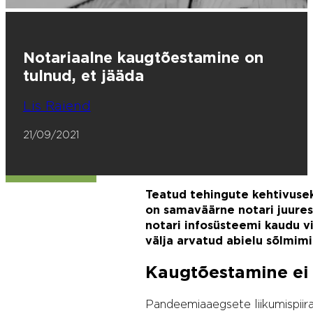
Notariaalne kaugtõestamine on
tulnud, et jääda
Lis Raiend
21/09/2021
Teatud tehingute kehtivusek
on samaväärne notari juures
notari infosüsteemi kaudu v
välja arvatud abielu sõlmimi
Kaugtõestamine ei 
Pandeemiaaegsete liikumispiir