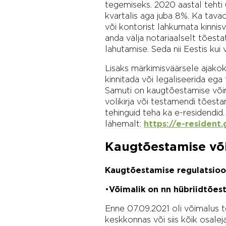
tegemiseks. 2020 aastal tehti
kvartalis aga juba 8%. Ka tav
või kontorist lahkumata kinnis
anda välja notariaalselt tõesta
lahutamise. Seda nii Eestis kui v
Lisaks märkimisväärsele ajakokk
kinnitada või legaliseerida ega 
Samuti on kaugtõestamise võima
volikirja või testamendi tõest
tehinguid teha ka e-residendid.
lähemalt:
https://e-resident.
Kaugtõestamise või
Kaugtõestamise regulatsioo
•
Võimalik on nn hübriidtões
Enne 07.09.2021 oli võimalus te
keskkonnas või siis kõik osalej