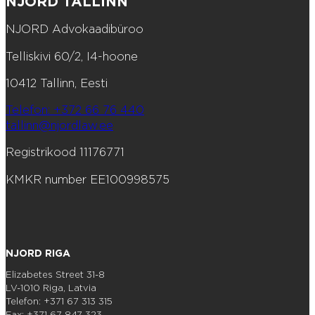
NJORD TALLINN
NJORD Advokaadibüroo
Telliskivi 60/2, I4-hoone
10412 Tallinn, Eesti
Telefon: +372 66 76 440
tallinn@njordlaw.ee
Registrikood 11176771
KMKR number EE100998575
NJORD RIGA
Elizabetes Street 31-8
LV-1010 Riga, Latvia
Telefon: +371 67 313 315
Fax: +371 67 847 323