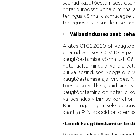
saanud kaugtõestamisest osa võ
notaribüroosse kohale minna ja
tehingus võimalik samaaegselt o
tehinguosaliste suhtlemise oma
•
Välisesindustes saab teha
Alates 01.02.2020 oli kaugtões
piiratud. Seoses COVID-19 pand
kaugtõestamise võimalust. 06.
notariaaltoiminguid, välja arvatu
kui välisesinduses. Seega olid
kaugtõestamise ajal viibides. 
tõestatud volikirja, kuid kinnis
kaugtõestamine on notarile koh
välisesindus viibimise korral o
Kui tehingu tegemiseks puuduvad
kaart ja PIN-koodid on olemas
•
Loodi kaugtõestamise test