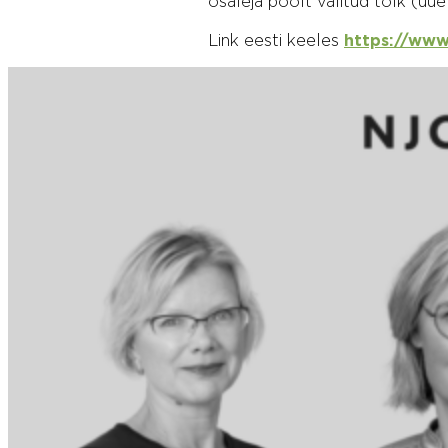
osaleja poolt valitud tõlk (uu
Link eesti keeles
https://www