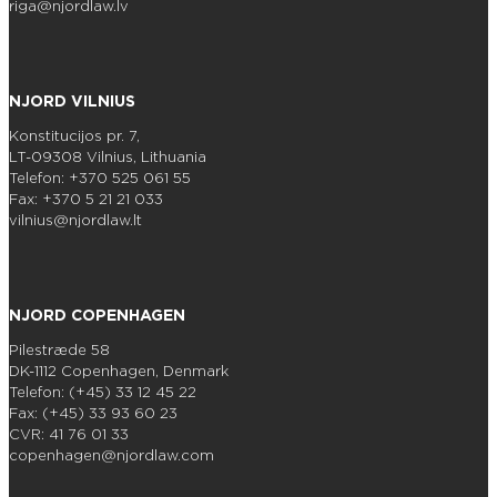
riga@njordlaw.lv
NJORD VILNIUS
Konstitucijos pr. 7,
LT-09308 Vilnius, Lithuania
Telefon: +370 525 061 55
Fax: +370 5 21 21 033
vilnius@njordlaw.lt
NJORD COPENHAGEN
Pilestræde 58
DK-1112 Copenhagen, Denmark
Telefon: (+45) 33 12 45 22
Fax: (+45) 33 93 60 23
CVR: 41 76 01 33
copenhagen@njordlaw.com