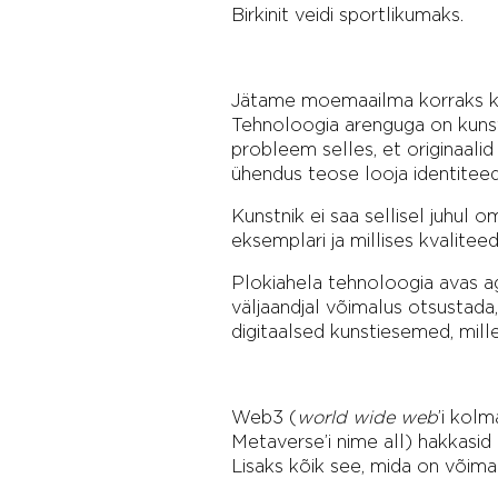
Birkinit veidi sportlikumaks.
Jätame moemaailma korraks kõr
Tehnoloogia arenguga on kunstn
probleem selles, et originaalid
ühendus teose looja identiteedig
Kunstnik ei saa sellisel juhul 
eksemplari ja millises kvalitee
Plokiahela tehnoloogia avas ag
väljaandjal võimalus otsustada
digitaalsed kunstiesemed, mill
Web3 (
world wide web
’i kol
Metaverse’i nime all) hakkasid 
Lisaks kõik see, mida on võimal