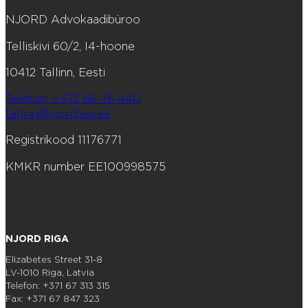
NJORD Advokaadibüroo
Telliskivi 60/2, I4-hoone
10412 Tallinn, Eesti
Telefon: +372 66 76 440
tallinn@njordlaw.ee
Registrikood 11176771
KMKR number EE100998575
NJORD RIGA
Elizabetes Street 31-8
LV-1010 Riga, Latvia
Telefon: +371 67 313 315
Fax: +371 67 847 323