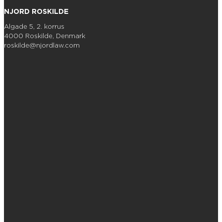
NJORD ROSKILDE
Algade 5, 2. korrus
4000 Roskilde, Denmark
roskilde@njordlaw.com