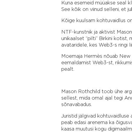
Kuna esemeid müüakse seal kla
See kõik on viinud selleni, et 
Kõige kuulsam kohtuvaidlus o
NTF-kunstnik ja aktivist Mason 
unikaalset “pilti” Birkini koti
avataridele, kes Web3-s ringi li
Moemaja Hermès nõuab New Yo
eemaldamist Web3-st, rikkumise
pealt.
Mason Rothchild toob ühe argum
sellest, mida omal ajal tegi 
sõnavabadus.
Juristid jälgivad kohtuvaidlus
peab edasi arenema ka õigusva
kaasa muutusi kogu digimaailm