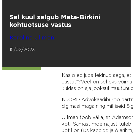
Sel kuul selgub Meta-Birkini
kohtuotsuse vastus
Karolina Ullman
15/02/2023
Kas oled juba leidnud aega, e
aastat”? Veel on selleks võimal
kuidas on aja jooksul muutunud n
NJORD Advokaadibüroo partner 
digimaailmaga ning milliseid õi
Ullman toob välja, et Adamson
koti. Samast moemajast tuleb k
kotil on üks käepide ja õlarih