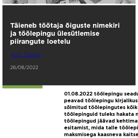
Täieneb töötaja õiguste nimekiri
ja töölepingu ülesütlemise
piirangute loetelu
Ann Tarkin
26/08/2022
01.08.2022 töölepingu sead
peavad töölepingu kirjaliku
sõlmitud töölepingutes kõik 
töölepinguid tuleks hakata 
töölepingud jäävad kehtima,
esitamist, mida talle tööle
maksmisega kaasneva kaitse 