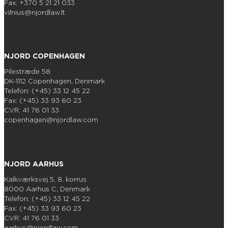
Fax: +370 5 21 21 033
vilnius@njordlaw.lt
NJORD COPENHAGEN
Pilestræde 58
DK-1112 Copenhagen, Denmark
Telefon: (+45) 33 12 45 22
Fax: (+45) 33 93 60 23
CVR: 41 76 01 33
copenhagen@njordlaw.com
NJORD AARHUS
Kalkværksvej 5, 8. korrus
8000 Aarhus C, Denmark
Telefon: (+45) 33 12 45 22
Fax: (+45) 33 93 60 23
CVR: 41 76 01 33
aarhus@njordlaw.com