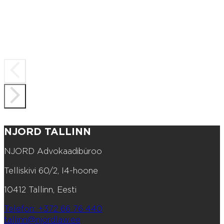
NJORD TALLINN
NJORD Advokaadibüroo
Telliskivi 60/2, I4-hoone
10412 Tallinn, Eesti
Telefon: +372 66 76 440
tallinn@njordlaw.ee