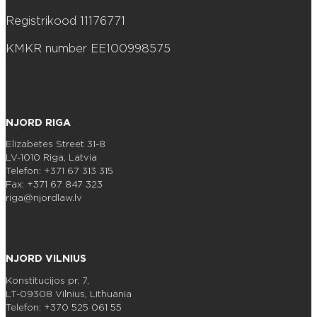
Registrikood 11176771
KMKR number EE100998575
NJORD RIGA
Elizabetes Street 31-8
LV-1010 Riga, Latvia
Telefon: +371 67 313 315
Fax: +371 67 847 323
riga@njordlaw.lv
NJORD VILNIUS
Konstitucijos pr. 7,
LT-09308 Vilnius, Lithuania
Telefon: +370 525 061 55