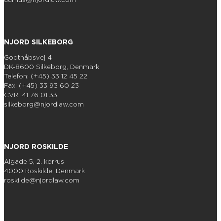
NJORD SILKEBORG
Godthåbsvej 4
DK-8600 Silkeborg, Denmark
Telefon: (+45) 33 12 45 22
Fax: (+45) 33 93 60 23
CVR: 41 76 01 33
silkeborg@njordlaw.com
NJORD ROSKILDE
Algade 5, 2. korrus
4000 Roskilde, Denmark
roskilde@njordlaw.com