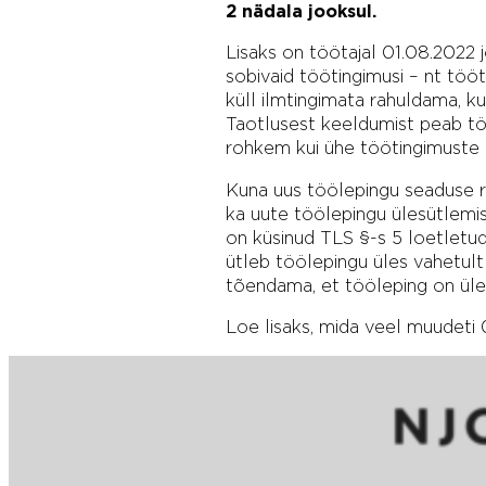
2 nädala jooksul.
Lisaks on töötajal 01.08.2022
sobivaid töötingimusi – nt tööt
küll ilmtingimata rahuldama, k
Taotlusest keeldumist peab töö
rohkem kui ühe töötingimuste 
Kuna uus töölepingu seaduse re
ka uute töölepingu ülesütlemis
on küsinud TLS §-s 5 loetletud
ütleb töölepingu üles vahetult 
tõendama, et tööleping on üles
Loe lisaks, mida veel muudeti