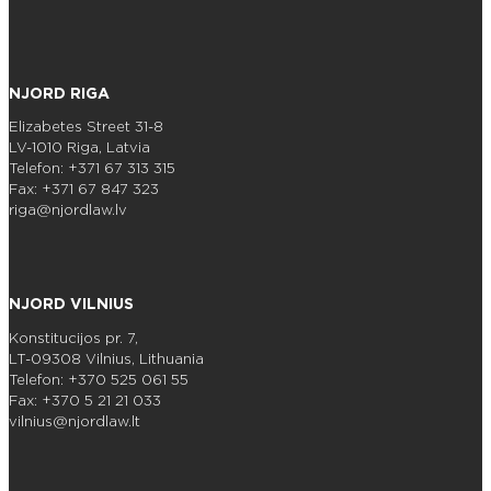
NJORD RIGA
Elizabetes Street 31-8
LV-1010 Riga, Latvia
Telefon: +371 67 313 315
Fax: +371 67 847 323
riga@njordlaw.lv
NJORD VILNIUS
Konstitucijos pr. 7,
LT-09308 Vilnius, Lithuania
Telefon: +370 525 061 55
Fax: +370 5 21 21 033
vilnius@njordlaw.lt