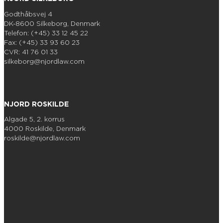
Godthåbsvej 4
DK-8600 Silkeborg, Denmark
Telefon: (+45) 33 12 45 22
Fax: (+45) 33 93 60 23
CVR: 41 76 01 33
silkeborg@njordlaw.com
NJORD ROSKILDE
Algade 5, 2. korrus
4000 Roskilde, Denmark
roskilde@njordlaw.com