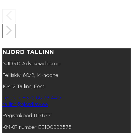
NJORD TALLINN
NJORD Advokaadibüroo
Telliskivi 60/2, I4-hoone
10412 Tallinn, Eesti
Telefon: +372 66 76 440
tallinn@njordlaw.ee
Registrikood 11176771
KMKR number EE100998575