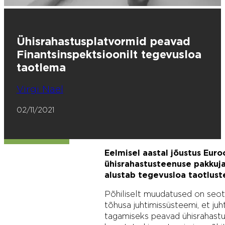
Ühisrahastusplatvormid peavad
Finantsinspektsioonilt tegevusloa
taotlema
Virgi Nael
02/11/2021
Eelmisel aastal jõustus Eur
ühisrahastusteenuse pakkuja
alustab tegevusloa taotlust
Põhiliselt muudatused on seot
tõhusa juhtimissüsteemi, et juh
tagamiseks peavad ühisrahastu