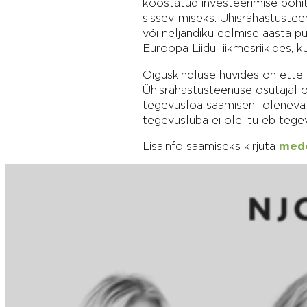
koostatud investeerimise põh
sisseviimiseks. Ühisrahastuste
või neljandiku eelmise aasta pü
Euroopa Liidu liikmesriikides, 
Õiguskindluse huvides on ette
Ühisrahastusteenuse osutajal o
tegevusloa saamiseni, oleneval
tegevusluba ei ole, tuleb tege
Lisainfo saamiseks kirjuta
mede