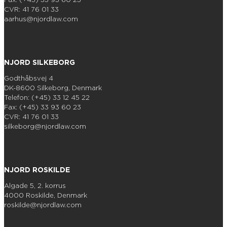
CVR: 41 76 01 33
aarhus@njordlaw.com
NJORD SILKEBORG
Godthåbsvej 4
DK-8600 Silkeborg, Denmark
Telefon: (+45) 33 12 45 22
Fax: (+45) 33 93 60 23
CVR: 41 76 01 33
silkeborg@njordlaw.com
NJORD ROSKILDE
Algade 5, 2. korrus
4000 Roskilde, Denmark
roskilde@njordlaw.com