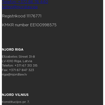
Telefon: +372 66 76 440
tallinn@njordlaw.ee
Registrikood 11176771
KMKR number EE100998575
NJORD RIGA
Elizabetes Street 31-8
LV-1010 Riga, Latvia
Telefon: +371 67 313 315
Fax: +371 67 847 323
riga@njordlaw.lv
NJORD VILNIUS
Konstitucijos pr. 7,