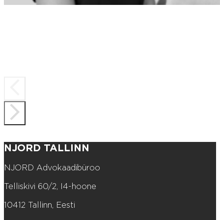
NJORD TALLINN
NJORD Advokaadibüroo
Telliskivi 60/2, I4-hoone
10412 Tallinn, Eesti