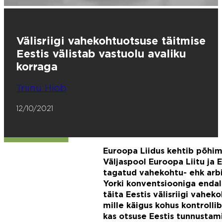
Välisriigi vahekohtuotsuse täitmise
Eestis välistab vastuolu avaliku
korraga
Triinu Hiob
12/10/2021
Euroopa Liidus kehtib põhimõ
Väljaspool Euroopa Liitu ja
tagatud vahekohtu- ehk arbi
Yorki konventsiooniga endale
täita Eestis välisriigi vahek
mille käigus kohus kontrolli
kas otsuse Eestis tunnustam